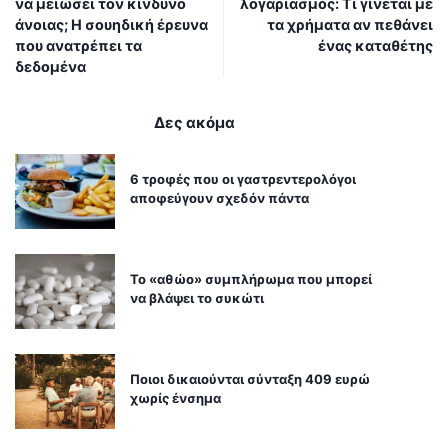
να μειώσει τον κίνδυνο
λογαριασμός: Τι γίνεται με
άνοιας; Η σουηδική έρευνα
τα χρήματα αν πεθάνει
που ανατρέπει τα
ένας καταθέτης
δεδομένα
Δες ακόμα
6 τροφές που οι γαστρεντερολόγοι
αποφεύγουν σχεδόν πάντα
Το «αθώο» συμπλήρωμα που μπορεί
να βλάψει το συκώτι
Ποιοι δικαιούνται σύνταξη 409 ευρώ
χωρίς ένσημα