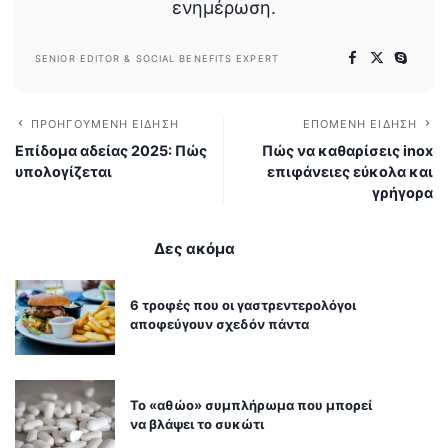
ενημέρωση.
SENIOR EDITOR & SOCIAL BENEFITS EXPERT
ΠΡΟΗΓΟΎΜΕΝΗ ΕΊΔΗΣΗ
ΕΠΌΜΕΝΗ ΕΊΔΗΣΗ
Επίδομα αδείας 2025: Πώς
Πώς να καθαρίσεις inox
υπολογίζεται
επιφάνειες εύκολα και
γρήγορα
Δες ακόμα
6 τροφές που οι γαστρεντερολόγοι
αποφεύγουν σχεδόν πάντα
Το «αθώο» συμπλήρωμα που μπορεί
να βλάψει το συκώτι