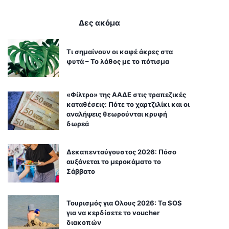
Δες ακόμα
Τι σημαίνουν οι καφέ άκρες στα
φυτά – Το λάθος με το πότισμα
«Φίλτρο» της ΑΑΔΕ στις τραπεζικές
καταθέσεις: Πότε το χαρτζιλίκι και οι
αναλήψεις θεωρούνται κρυφή
δωρεά
Δεκαπενταύγουστος 2026: Πόσο
αυξάνεται το μεροκάματο το
Σάββατο
Τουρισμός για Ολους 2026: Τα SOS
για να κερδίσετε το voucher
διακοπών