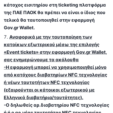
κάτοχος εισιτηρίου στη ticketing πλατφόρμα
της ΠΑΕ ΠΑΟΚ θα πρέπει να είναι ο ίδιος που
τελικά θα ταυτοποιηθεί στην εφαρμογή
Gov.gr Wallet.
Αναφορικά με την ταυτοποίηση των
κατοίκων εξωτερικού μέσω της επιλογής
«
Event tickets
» στην εφαρμογή
Gov
.
gr Wallet
,
σας ενημερώνουμε τα ακόλουθα
-Η εφαρμογή μπορεί να χρησιμοποιηθεί μόνο
από κατόχους διαβατηρίων NFC τεχνολογίας
ή νέων ταυτοτήτων NFC τεχνολογίας
(εξαιρούνται οι κάτοικοι εξωτερικού με
Ελληνικά διαβατήρια/ταυτότητες).
-Ο δηλωθείς αρ.διαβατηρίου NFC τεχνολογίας
ή ή ο αρ.νέας ταυτοτήτας NFC τεχνολογίας,