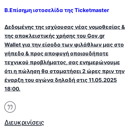
Β.Επίσημη ιστοσελίδα της Ticke
t
master
Δεδομένης της ισχύουσας νέας νομοθεσίας &
της αποκλειστικής χρήσης του
Gov
.
gr
Wallet
για την είσοδο των φιλάθλων μας στο
γήπεδο & προς αποφυγή οποιουδήποτε
τεχνικού προβλήματος, σας ενημερώνουμε
ότι η πώληση θα σταματήσει 2 ώρες πριν την
έναρξη του αγώνα δηλαδή στις 11.05.2025
18:00.
Διευκρινίσεις