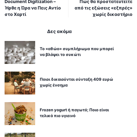
Document Digitization –
Πώς θα προστατευτείτε
Ήρθε η Ώρα να Πεις Αντίο
από τις εξώσεις «εξπρές»
στο Χαρτί
χωρίς δικαστήριο
Δες ακόμα
Το «αθώο» συμπλήρωμα που μπορεί
να βλάψει το συκώτι
Ποιοι δικαιούνται σύνταξη 409 ευρώ
χωρίς ένσημα
Frozen yogurt ή παγωτό; Ποιο είναι
τελικά πιο υγιεινό