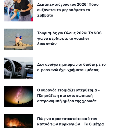
Δεκαπενταύγουστος 2026: Πόσο
αυξάνεται το μεροκάματο το
Σάββατο
Τουρισμός για Ολους 2026: Τα SOS
για να κερδίσετε το voucher
διακοπών
Δεν ανοίγει η μπάρα στα διόδια με το
e-pass ενώ έχει χρήματα «μέσα»;
Ο ουρανός ετοιμάζει υπερθέαμα –
Πλησιάζει η πιο εντυπωσιακή
αστρονομική ημέρα της χρονιάς
Πώς να προστατευτείτε από τον
καπνό των πυρκαγιών – Τα 6 μέτρα