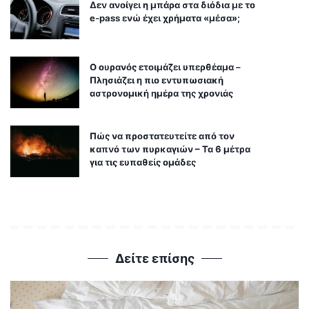
Δεν ανοίγει η μπάρα στα διόδια με το
e-pass ενώ έχει χρήματα «μέσα»;
Ο ουρανός ετοιμάζει υπερθέαμα –
Πλησιάζει η πιο εντυπωσιακή
αστρονομική ημέρα της χρονιάς
Πώς να προστατευτείτε από τον
καπνό των πυρκαγιών – Τα 6 μέτρα
για τις ευπαθείς ομάδες
Δείτε επίσης