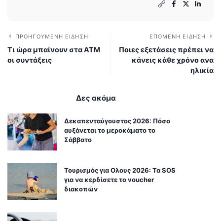
ΠΡΟΗΓΟΎΜΕΝΗ ΕΊΔΗΣΗ
ΕΠΌΜΕΝΗ ΕΊΔΗΣΗ
Τι ώρα μπαίνουν στα ΑΤΜ
Ποιες εξετάσεις πρέπει να
οι συντάξεις
κάνεις κάθε χρόνο ανα
ηλικία
Δες ακόμα
Δεκαπενταύγουστος 2026: Πόσο
αυξάνεται το μεροκάματο το
Σάββατο
Τουρισμός για Ολους 2026: Τα SOS
για να κερδίσετε το voucher
διακοπών