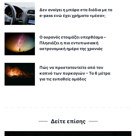
Δεν ανοίγει η μπάρα στα διόδια με το
e-pass ενώ έχει χρήματα «μέσα»;
Ο ουρανός ετοιμάζει υπερθέαμα –
Πλησιάζει η πιο εντυπωσιακή
αστρονομική ημέρα της χρονιάς
Πώς να προστατευτείτε από τον
καπνό των πυρκαγιών – Τα 6 μέτρα
για τις ευπαθείς ομάδες
Δείτε επίσης