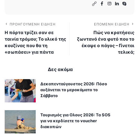
ΠΡΟΗΓΟΎΜΕΝΗ ΕΊΔΗΣΗ
ΕΠΌΜΕΝΗ ΕΊΔΗΣΗ
Η πόρτα τρίζει σαν σε
Πώς να κρατήσεις
ταινία τρόμου; Το υλικό της
ζωντανό ένα φυτό που το
κουζίνας που θα τη
έκαψε ο πάγος – Γίνεται
«σωπάσει» για πάντα
τελικά;
Δες ακόμα
Δεκαπενταύγουστος 2026: Πόσο
αυξάνεται το μεροκάματο το
Σάββατο
Τουρισμός για Ολους 2026: Τα SOS
για να κερδίσετε το voucher
διακοπών