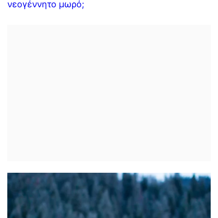
νεογέννητο μωρό;