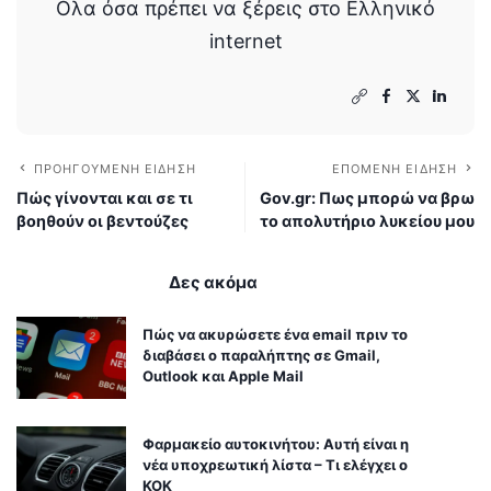
Ολα όσα πρέπει να ξέρεις στο Ελληνικό
internet
ΠΡΟΗΓΟΎΜΕΝΗ ΕΊΔΗΣΗ
ΕΠΌΜΕΝΗ ΕΊΔΗΣΗ
Πώς γίνονται και σε τι
Gov.gr: Πως μπορώ να βρω
βοηθούν οι βεντούζες
το απολυτήριο λυκείου μου
Δες ακόμα
Πώς να ακυρώσετε ένα email πριν το
διαβάσει ο παραλήπτης σε Gmail,
Outlook και Apple Mail
Φαρμακείο αυτοκινήτου: Αυτή είναι η
νέα υποχρεωτική λίστα – Τι ελέγχει ο
ΚΟΚ