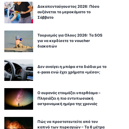
Δεκαπενταύγουστος 2026: Πόσο
αυξάνεται το μεροκάματο το
Σάββατο
Τουρισμός για Ολους 2026: Τα SOS
για να κερδίσετε το voucher
διακοπών
Δεν ανοίγει η μπάρα στα διόδια με το
e-pass ενώ έχει χρήματα «μέσα»;
Ο ουρανός ετοιμάζει υπερθέαμα –
Πλησιάζει η πιο εντυπωσιακή
αστρονομική ημέρα της χρονιάς
Πώς να προστατευτείτε από τον
καπνό των πυρκαγιών – Τα 6 μέτρα