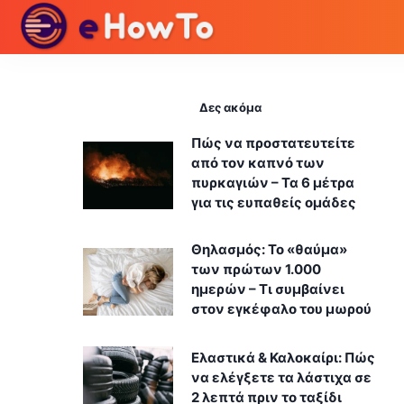
Δες ακόμα
Πώς να προστατευτείτε
από τον καπνό των
πυρκαγιών – Τα 6 μέτρα
για τις ευπαθείς ομάδες
Θηλασμός: Το «θαύμα»
των πρώτων 1.000
ημερών – Τι συμβαίνει
στον εγκέφαλο του μωρού
Ελαστικά & Καλοκαίρι: Πώς
να ελέγξετε τα λάστιχα σε
2 λεπτά πριν το ταξίδι