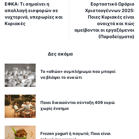
ΕΦΚΑ: Τι σημαίνει η
Εορταστικό Ωράριο
απαλλαγή εισφορών σε
Χριστουγέννων 2025:
νυχτερινά, υπερωρίες και
Ποιες Κυριακές είναι
Κυριακές
ανοιχτά και πώς
αμείβονται οι εργαζόμενοι
(Παραδείγματα)
Δες ακόμα
Το «αθώο» συμπλήρωμα που μπορεί
να βλάψει το συκώτι
Ποιοι δικαιούνται σύνταξη 409 ευρώ
χωρίς ένσημα
Frozen yogurt ή παγωτό; Ποιο είναι