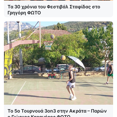
Τα 30 χρόνια του Φεστιβάλ Σταφίδας στο
Γρηγόρη ΦΩΤΟ
Το 5ο Τουρνουά 3on3 στην Ακράτα – Παρών
ο Γιώργος Καραμέρος ΦΩΤΟ