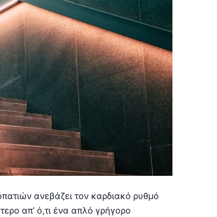
λοπατιών ανεβάζει τον καρδιακό ρυθμό
ερο απ’ ό,τι ένα απλό γρήγορο