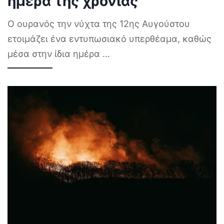
ημέρα της χρονιάς
Ο ουρανός την νύχτα της 12ης Αυγούστου
ετοιμάζει ένα εντυπωσιακό υπερθέαμα, καθώς
μέσα στην ίδια ημέρα
...