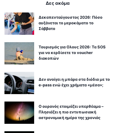
Δες ακόμα
Δεκαπενταύγουστος 2026: Πόσο
αυξάνεται το μεροκάματο το
Σάββατο
Τουρισμός για Ολους 2026: Τα SOS
για να κερδίσετε το voucher
διακοπών
Δεν ανοίγει η μπάρα στα διόδια με το
e-pass ενώ έχει χρήματα «μέσα»;
Ο ουρανός ετοιμάζει υπερθέαμα –
Πλησιάζει η πιο εντυπωσιακή
αστρονομική ημέρα της χρονιάς