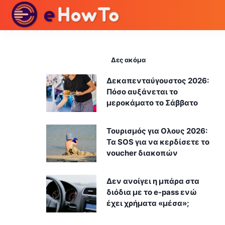
Δες ακόμα
Δεκαπενταύγουστος 2026:
Πόσο αυξάνεται το
μεροκάματο το Σάββατο
Τουρισμός για Ολους 2026:
Τα SOS για να κερδίσετε το
voucher διακοπών
Δεν ανοίγει η μπάρα στα
διόδια με το e-pass ενώ
έχει χρήματα «μέσα»;