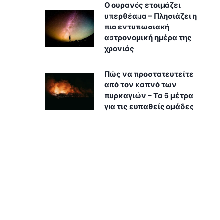
Ο ουρανός ετοιμάζει
υπερθέαμα – Πλησιάζει η
πιο εντυπωσιακή
αστρονομική ημέρα της
χρονιάς
Πώς να προστατευτείτε
από τον καπνό των
πυρκαγιών – Τα 6 μέτρα
για τις ευπαθείς ομάδες