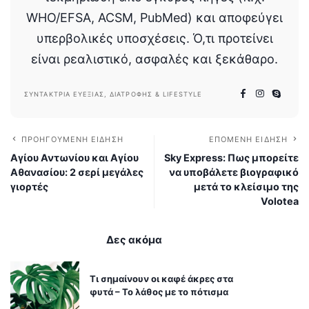
WHO/EFSA, ACSM, PubMed) και αποφεύγει
υπερβολικές υποσχέσεις. Ό,τι προτείνει
είναι ρεαλιστικό, ασφαλές και ξεκάθαρο.
ΣΥΝΤΆΚΤΡΙΑ ΕΥΕΞΊΑΣ, ΔΙΑΤΡΟΦΉΣ & LIFESTYLE
ΠΡΟΗΓΟΎΜΕΝΗ ΕΊΔΗΣΗ
ΕΠΌΜΕΝΗ ΕΊΔΗΣΗ
Αγίου Αντωνίου και Αγίου
Sky Express: Πως μπορείτε
Αθανασίου: 2 σερί μεγάλες
να υποβάλετε βιογραφικό
γιορτές
μετά το κλείσιμο της
Volotea
Δες ακόμα
Τι σημαίνουν οι καφέ άκρες στα
φυτά – Το λάθος με το πότισμα