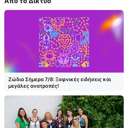
Από το Δίκτυο
Ζώδια Σήμερα 7/8: Ξαφνικές ειδήσεις και
μεγάλες ανατροπές!