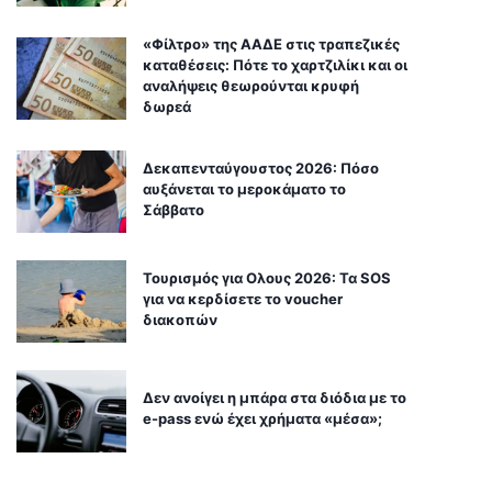
«Φίλτρο» της ΑΑΔΕ στις τραπεζικές
καταθέσεις: Πότε το χαρτζιλίκι και οι
αναλήψεις θεωρούνται κρυφή
δωρεά
Δεκαπενταύγουστος 2026: Πόσο
αυξάνεται το μεροκάματο το
Σάββατο
Τουρισμός για Ολους 2026: Τα SOS
για να κερδίσετε το voucher
διακοπών
Δεν ανοίγει η μπάρα στα διόδια με το
e-pass ενώ έχει χρήματα «μέσα»;