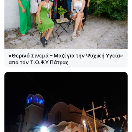
«Θερινό Σινεμά – Μαζί για την Ψυχική Υγεία»
από τον Σ.Ο.Ψ.Υ Πάτρας