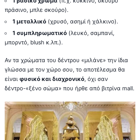
1 βασικό χρώμα
(π.χ. κόκκινο, σκούρο
πράσινο, μπλε σκούρο).
1 μεταλλικό
(χρυσό, ασημί ή χάλκινο).
1 συμπληρωματικό
(λευκό, σαμπανί,
μπορντό, blush κ.λπ.).
Αν τα χρώματα του δέντρου «μιλάνε» την ίδια
γλώσσα με τον χώρο σου, το αποτέλεσμα θα
είναι
φυσικό και διαχρονικό
, όχι σαν
δέντρο-«ξένο σώμα» που ήρθε από βιτρίνα mall.