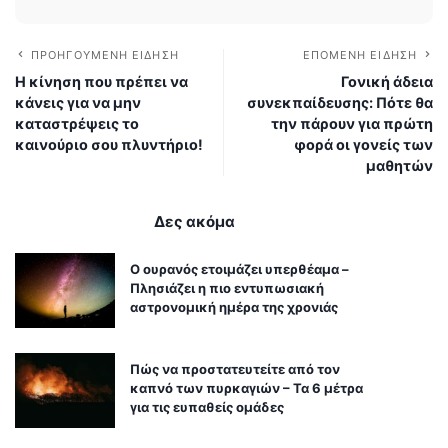
ΠΡΟΗΓΟΎΜΕΝΗ ΕΊΔΗΣΗ
ΕΠΌΜΕΝΗ ΕΊΔΗΣΗ
Η κίνηση που πρέπει να
Γονική άδεια
κάνεις για να μην
συνεκπαίδευσης: Πότε θα
καταστρέψεις το
την πάρουν για πρώτη
καινούριο σου πλυντήριο!
φορά οι γονείς των
μαθητών
Δες ακόμα
Ο ουρανός ετοιμάζει υπερθέαμα –
Πλησιάζει η πιο εντυπωσιακή
αστρονομική ημέρα της χρονιάς
Πώς να προστατευτείτε από τον
καπνό των πυρκαγιών – Τα 6 μέτρα
για τις ευπαθείς ομάδες