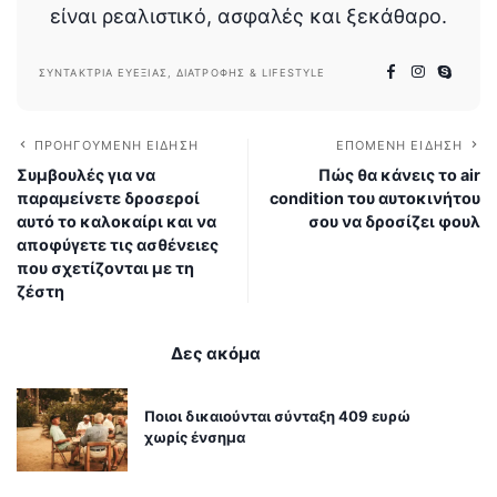
είναι ρεαλιστικό, ασφαλές και ξεκάθαρο.
ΣΥΝΤΆΚΤΡΙΑ ΕΥΕΞΊΑΣ, ΔΙΑΤΡΟΦΉΣ & LIFESTYLE
ΠΡΟΗΓΟΎΜΕΝΗ ΕΊΔΗΣΗ
ΕΠΌΜΕΝΗ ΕΊΔΗΣΗ
Συμβουλές για να
Πώς θα κάνεις το air
παραμείνετε δροσεροί
condition του αυτοκινήτου
αυτό το καλοκαίρι και να
σου να δροσίζει φουλ
αποφύγετε τις ασθένειες
που σχετίζονται με τη
ζέστη
Δες ακόμα
Ποιοι δικαιούνται σύνταξη 409 ευρώ
χωρίς ένσημα