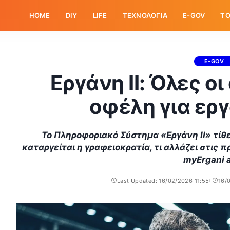
HOME
DIY
LIFE
ΤΕΧΝΟΛΟΓΙΑ
E-GOV
ΤΟ
E-GOV
Εργάνη ΙΙ: Όλες οι
οφέλη για ερ
Το Πληροφοριακό Σύστημα «Εργάνη ΙΙ» τίθε
καταργείται η γραφειοκρατία, τι αλλάζει στις 
myErgani 
Last Updated: 16/02/2026 11:55
16/