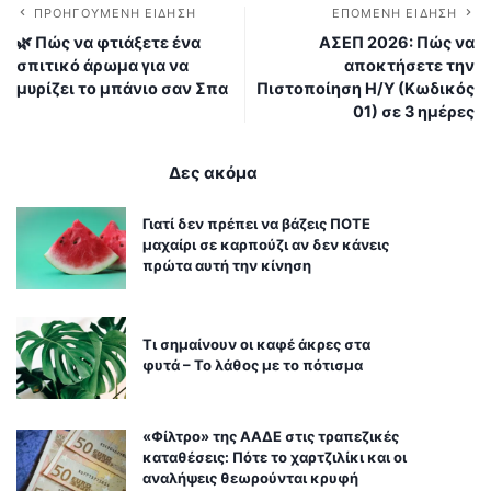
ΠΡΟΗΓΟΎΜΕΝΗ ΕΊΔΗΣΗ
ΕΠΌΜΕΝΗ ΕΊΔΗΣΗ
🌿 Πώς να φτιάξετε ένα
ΑΣΕΠ 2026: Πώς να
σπιτικό άρωμα για να
αποκτήσετε την
μυρίζει το μπάνιο σαν Σπα
Πιστοποίηση Η/Υ (Κωδικός
01) σε 3 ημέρες
Δες ακόμα
Γιατί δεν πρέπει να βάζεις ΠΟΤΕ
μαχαίρι σε καρπούζι αν δεν κάνεις
πρώτα αυτή την κίνηση
Τι σημαίνουν οι καφέ άκρες στα
φυτά – Το λάθος με το πότισμα
«Φίλτρο» της ΑΑΔΕ στις τραπεζικές
καταθέσεις: Πότε το χαρτζιλίκι και οι
αναλήψεις θεωρούνται κρυφή