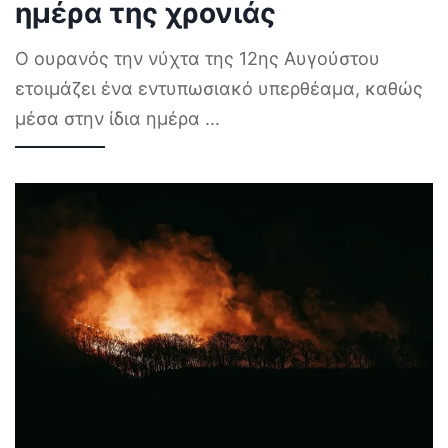
ημέρα της χρονιάς
Ο ουρανός την νύχτα της 12ης Αυγούστου
ετοιμάζει ένα εντυπωσιακό υπερθέαμα, καθώς
μέσα στην ίδια ημέρα
...