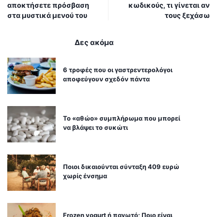
αποκτήσετε πρόσβαση
κωδικούς, τι γίνεται αν
στα μυστικά μενού του
τους ξεχάσω
Δες ακόμα
6 τροφές που οι γαστρεντερολόγοι
αποφεύγουν σχεδόν πάντα
Το «αθώο» συμπλήρωμα που μπορεί
να βλάψει το συκώτι
Ποιοι δικαιούνται σύνταξη 409 ευρώ
χωρίς ένσημα
Frozen yogurt ή παγωτό; Ποιο είναι