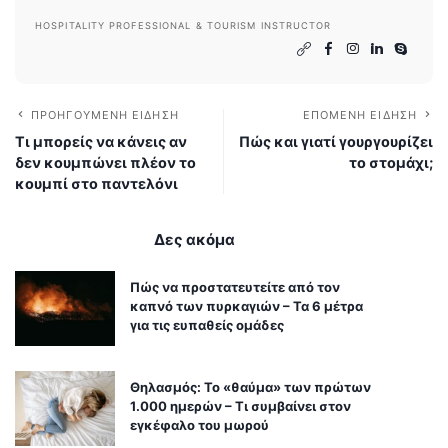
HOSPITALITY PROFESSIONAL & TOURISM INSTRUCTOR
ΠΡΟΗΓΟΎΜΕΝΗ ΕΊΔΗΣΗ
ΕΠΌΜΕΝΗ ΕΊΔΗΣΗ
Τι μπορείς να κάνεις αν
Πώς και γιατί γουργουρίζει
δεν κουμπώνει πλέον το
το στομάχι;
κουμπί στο παντελόνι
Δες ακόμα
Πώς να προστατευτείτε από τον
καπνό των πυρκαγιών – Τα 6 μέτρα
για τις ευπαθείς ομάδες
Θηλασμός: Το «θαύμα» των πρώτων
1.000 ημερών – Τι συμβαίνει στον
εγκέφαλο του μωρού