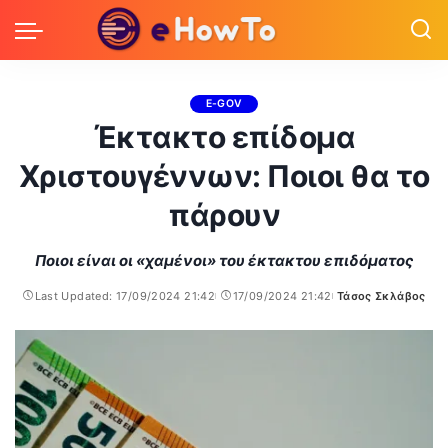
E-GOV
Έκτακτο επίδομα
Χριστουγέννων: Ποιοι θα το
πάρουν
Ποιοι είναι οι «χαμένοι» του έκτακτου επιδόματος
Last Updated: 17/09/2024 21:42
17/09/2024 21:42
Τάσος Σκλάβος
Posted
by