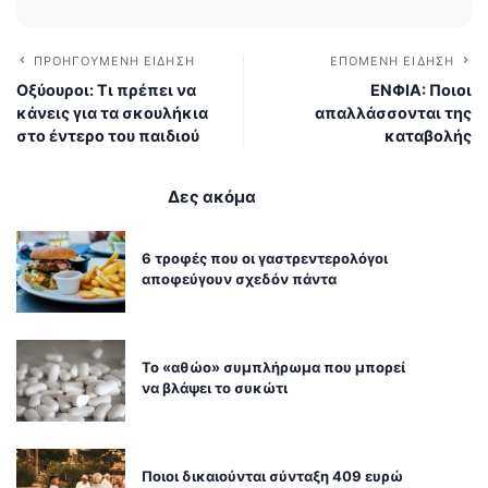
ΠΡΟΗΓΟΎΜΕΝΗ ΕΊΔΗΣΗ
ΕΠΌΜΕΝΗ ΕΊΔΗΣΗ
Οξύουροι: Τι πρέπει να
ΕΝΦΙΑ: Ποιοι
κάνεις για τα σκουλήκια
απαλλάσσονται της
στο έντερο του παιδιού
καταβολής
Δες ακόμα
6 τροφές που οι γαστρεντερολόγοι
αποφεύγουν σχεδόν πάντα
Το «αθώο» συμπλήρωμα που μπορεί
να βλάψει το συκώτι
Ποιοι δικαιούνται σύνταξη 409 ευρώ