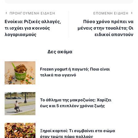
ΠΡΟΗΓΟΎΜΕΝΗ ΕΊΔΗΣΗ
ΕΠΌΜΕΝΗ ΕΊΔΗΣΗ
Ενοίκια: Ριζικές αλλαγές,
Πόσο χρόνο πρέπει να
τι ισχύει για κοινούς
μένεις στην τουαλέτα; Οι
λογαριασμούς
ειδικοί απαντούν
Δες ακόμα
Frozen yogurt ή παγωτό; Ποιο είναι
τελικά πιο υγιεινό
Το άθλημα της μακροζωίας: Χαρίζει
έως και 5 επιπλέον χρόνια ζωής
Ξηροί καρποί: Τι συμβαίνει στο σώμα
όταν τρώτε πάρα πολλούς