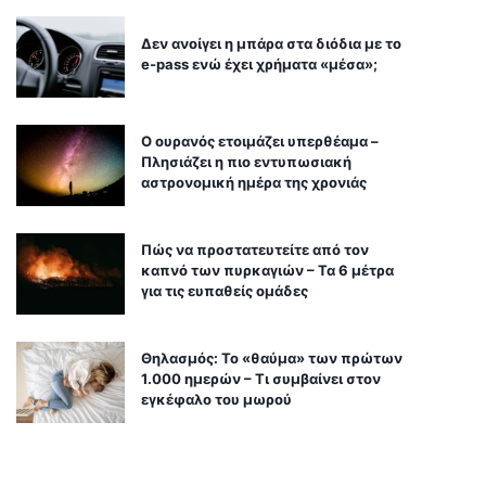
Δεν ανοίγει η μπάρα στα διόδια με το
e-pass ενώ έχει χρήματα «μέσα»;
Ο ουρανός ετοιμάζει υπερθέαμα –
Πλησιάζει η πιο εντυπωσιακή
αστρονομική ημέρα της χρονιάς
Πώς να προστατευτείτε από τον
καπνό των πυρκαγιών – Τα 6 μέτρα
για τις ευπαθείς ομάδες
Θηλασμός: Το «θαύμα» των πρώτων
1.000 ημερών – Τι συμβαίνει στον
εγκέφαλο του μωρού