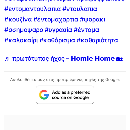
#εντομαντουλαπια
#ντουλαπια
#κουζίνα
#έντομαχαρτια
#ψαρακι
#ασημοψαρο
#υγρασία
#έντομα
#καλοκαίρι
#καθάρισμα
#καθαριότητα
♬ πρωτότυπος ήχος – 𝗛𝗼𝗺𝗶𝗲 𝗛𝗼𝗺𝗲 🏡
Ακολουθήστε μας στις προτιμώμενες πηγές της Google: