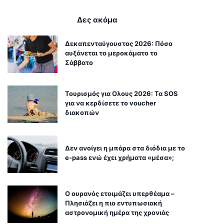
Δες ακόμα
Δεκαπενταύγουστος 2026: Πόσο
αυξάνεται το μεροκάματο το
Σάββατο
Τουρισμός για Ολους 2026: Τα SOS
για να κερδίσετε το voucher
διακοπών
Δεν ανοίγει η μπάρα στα διόδια με το
e-pass ενώ έχει χρήματα «μέσα»;
Ο ουρανός ετοιμάζει υπερθέαμα –
Πλησιάζει η πιο εντυπωσιακή
αστρονομική ημέρα της χρονιάς