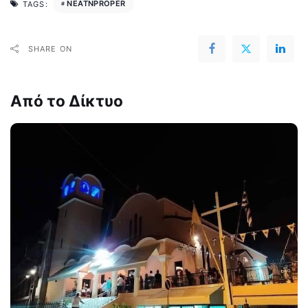
NEATNPROPER
TAGS:
SHARE ON
Από το Δίκτυο