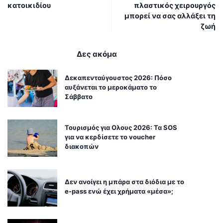
κατοικιδίου
πλαστικός χειρουργός
μπορεί να σας αλλάξει τη
ζωή
Δες ακόμα
Δεκαπενταύγουστος 2026: Πόσο
αυξάνεται το μεροκάματο το
Σάββατο
Τουρισμός για Ολους 2026: Τα SOS
για να κερδίσετε το voucher
διακοπών
Δεν ανοίγει η μπάρα στα διόδια με το
e-pass ενώ έχει χρήματα «μέσα»;