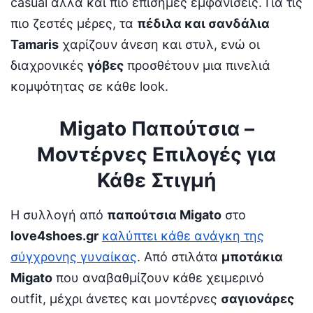
casual αλλά και πιο επίσημες εμφανίσεις. Για τις
πιο ζεστές μέρες, τα
πέδιλα και σανδάλια
Tamaris
χαρίζουν άνεση και στυλ, ενώ οι
διαχρονικές
γόβες
προσθέτουν μια πινελιά
κομψότητας σε κάθε look.
Migato Παπούτσια –
Μοντέρνες Επιλογές για
Κάθε Στιγμή
Η συλλογή από
παπούτσια Migato
στο
love4shoes.gr
καλύπτει κάθε ανάγκη της
σύγχρονης γυναίκας
. Από στιλάτα
μποτάκια
Migato
που αναβαθμίζουν κάθε χειμερινό
outfit, μέχρι άνετες και μοντέρνες
σαγιονάρες