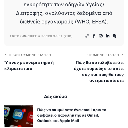
εγκυρότητα των οδηγών Υγείας/
Διατροφής, αναλύοντας δεδομένα από
διεθνείς οργανισμούς (WHO, EFSA).
EDITOR-IN-CHIEF & SOCIOLOGIST (PHD)
ΠΡΟΗΓΟΎΜΕΝΗ ΕΊΔΗΣΗ
ΕΠΌΜΕΝΗ ΕΊΔΗΣΗ
Ύπνος με ανεμιστήρα ή
Πώς θα καταλάβετε ότι
κλιματιστικό
έχετε κοριούς στο σπίτι
σας και πως θα τους
αντιμετωπίσετε
Δες ακόμα
Πώς να ακυρώσετε ένα email πριν το
διαβάσει ο παραλήπτης σε Gmail,
Outlook και Apple Mail