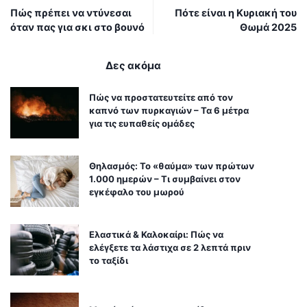
Πώς πρέπει να ντύνεσαι
Πότε είναι η Κυριακή του
όταν πας για σκι στο βουνό
Θωμά 2025
Δες ακόμα
Πώς να προστατευτείτε από τον
καπνό των πυρκαγιών – Τα 6 μέτρα
για τις ευπαθείς ομάδες
Θηλασμός: Το «θαύμα» των πρώτων
1.000 ημερών – Τι συμβαίνει στον
εγκέφαλο του μωρού
Ελαστικά & Καλοκαίρι: Πώς να
ελέγξετε τα λάστιχα σε 2 λεπτά πριν
το ταξίδι