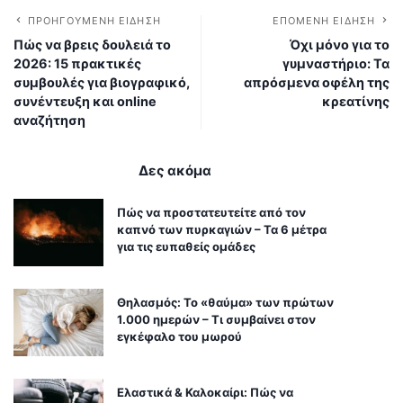
ΠΡΟΗΓΟΎΜΕΝΗ ΕΊΔΗΣΗ
ΕΠΌΜΕΝΗ ΕΊΔΗΣΗ
Πώς να βρεις δουλειά το
Όχι μόνο για το
2026: 15 πρακτικές
γυμναστήριο: Τα
συμβουλές για βιογραφικό,
απρόσμενα οφέλη της
συνέντευξη και online
κρεατίνης
αναζήτηση
Δες ακόμα
Πώς να προστατευτείτε από τον
καπνό των πυρκαγιών – Τα 6 μέτρα
για τις ευπαθείς ομάδες
Θηλασμός: Το «θαύμα» των πρώτων
1.000 ημερών – Τι συμβαίνει στον
εγκέφαλο του μωρού
Ελαστικά & Καλοκαίρι: Πώς να