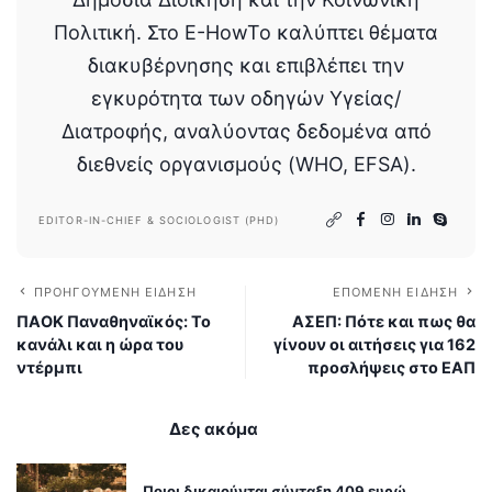
Πολιτική. Στο E-HowTo καλύπτει θέματα
διακυβέρνησης και επιβλέπει την
εγκυρότητα των οδηγών Υγείας/
Διατροφής, αναλύοντας δεδομένα από
διεθνείς οργανισμούς (WHO, EFSA).
EDITOR-IN-CHIEF & SOCIOLOGIST (PHD)
ΠΡΟΗΓΟΎΜΕΝΗ ΕΊΔΗΣΗ
ΕΠΌΜΕΝΗ ΕΊΔΗΣΗ
ΠΑΟΚ Παναθηναϊκός: Το
ΑΣΕΠ: Πότε και πως θα
κανάλι και η ώρα του
γίνουν οι αιτήσεις για 162
ντέρμπι
προσλήψεις στο ΕΑΠ
Δες ακόμα
Ποιοι δικαιούνται σύνταξη 409 ευρώ