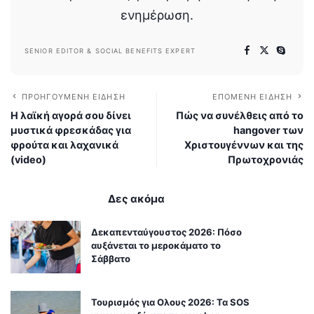
ενημέρωση.
SENIOR EDITOR & SOCIAL BENEFITS EXPERT
ΠΡΟΗΓΟΎΜΕΝΗ ΕΊΔΗΣΗ
ΕΠΌΜΕΝΗ ΕΊΔΗΣΗ
Η λαϊκή αγορά σου δίνει
Πώς να συνέλθεις από το
μυστικά φρεσκάδας για
hangover των
φρούτα και λαχανικά
Χριστουγέννων και της
(video)
Πρωτοχρονιάς
Δες ακόμα
Δεκαπενταύγουστος 2026: Πόσο
αυξάνεται το μεροκάματο το
Σάββατο
Τουρισμός για Ολους 2026: Τα SOS