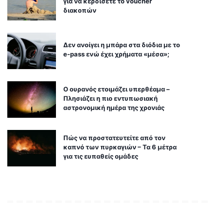
για να κερδίσετε το voucher
διακοπών
Δεν ανοίγει η μπάρα στα διόδια με το
e-pass ενώ έχει χρήματα «μέσα»;
Ο ουρανός ετοιμάζει υπερθέαμα –
Πλησιάζει η πιο εντυπωσιακή
αστρονομική ημέρα της χρονιάς
Πώς να προστατευτείτε από τον
καπνό των πυρκαγιών – Τα 6 μέτρα
για τις ευπαθείς ομάδες