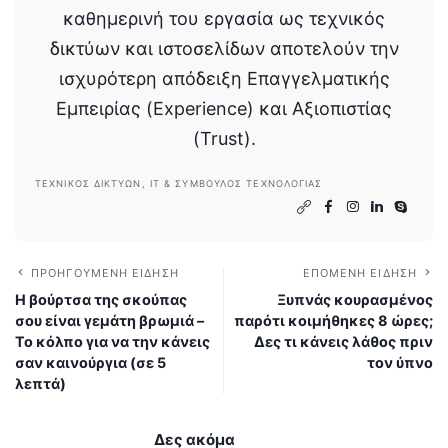
καθημερινή του εργασία ως τεχνικός
δικτύων και ιστοσελίδων αποτελούν την
ισχυρότερη απόδειξη Επαγγελματικής
Εμπειρίας (Experience) και Αξιοπιστίας
(Trust).
ΤΕΧΝΙΚΌΣ ΔΙΚΤΎΩΝ, IT & ΣΎΜΒΟΥΛΟΣ ΤΕΧΝΟΛΟΓΊΑΣ
ΠΡΟΗΓΟΎΜΕΝΗ ΕΊΔΗΣΗ
ΕΠΌΜΕΝΗ ΕΊΔΗΣΗ
Η βούρτσα της σκούπας
Ξυπνάς κουρασμένος
σου είναι γεμάτη βρωμιά –
παρότι κοιμήθηκες 8 ώρες;
Το κόλπο για να την κάνεις
Δες τι κάνεις λάθος πριν
σαν καινούργια (σε 5
τον ύπνο
λεπτά)
Δες ακόμα