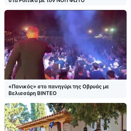
στα Ροΐτικα με τον ΝΟΠ ΦΩΤΟ
«Πανικός» στο πανηγύρι της Οβρυάς με
Βελισσάρη ΒΙΝΤΕΟ