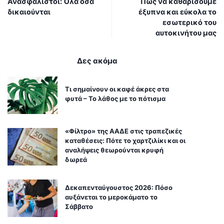
Ανασφάλιστοι: Όλα όσα
Πώς να καθαρίσουμε
δικαιούνται
έξυπνα και εύκολα το
εσωτερικό του
αυτοκινήτου μας
Δες ακόμα
Τι σημαίνουν οι καφέ άκρες στα
φυτά – Το λάθος με το πότισμα
«Φίλτρο» της ΑΑΔΕ στις τραπεζικές
καταθέσεις: Πότε το χαρτζιλίκι και οι
αναλήψεις θεωρούνται κρυφή
δωρεά
Δεκαπενταύγουστος 2026: Πόσο
αυξάνεται το μεροκάματο το
Σάββατο