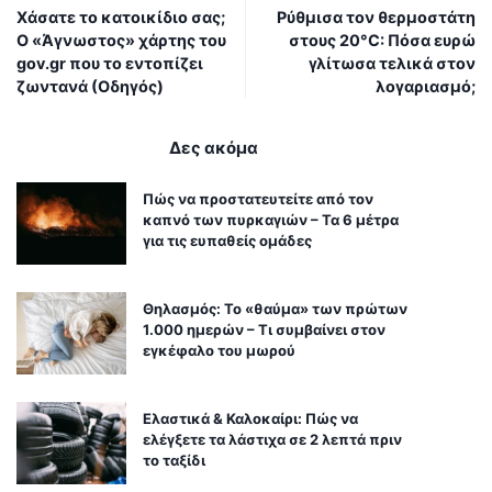
Χάσατε το κατοικίδιο σας;
Ρύθμισα τον θερμοστάτη
Ο «Άγνωστος» χάρτης του
στους 20°C: Πόσα ευρώ
gov.gr που το εντοπίζει
γλίτωσα τελικά στον
ζωντανά (Οδηγός)
λογαριασμό;
Δες ακόμα
Πώς να προστατευτείτε από τον
καπνό των πυρκαγιών – Τα 6 μέτρα
για τις ευπαθείς ομάδες
Θηλασμός: Το «θαύμα» των πρώτων
1.000 ημερών – Τι συμβαίνει στον
εγκέφαλο του μωρού
Ελαστικά & Καλοκαίρι: Πώς να
ελέγξετε τα λάστιχα σε 2 λεπτά πριν
το ταξίδι