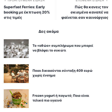
ΠΡΟΗΓΟΎΜΕΝΗ ΕΊΔΗΣΗ
ΕΠΌΜΕΝΗ ΕΊΔΗΣΗ
Superfast Ferries: Early
Πώς θα κανεις τον
booking με έκπτωση 20%
σκισμένο καναπέ να
στις τιμές
φαίνεται σαν καινούργιος
Δες ακόμα
Το «αθώο» συμπλήρωμα που μπορεί
να βλάψει το συκώτι
Ποιοι δικαιούνται σύνταξη 409 ευρώ
χωρίς ένσημα
Frozen yogurt ή παγωτό; Ποιο είναι
τελικά πιο υγιεινό