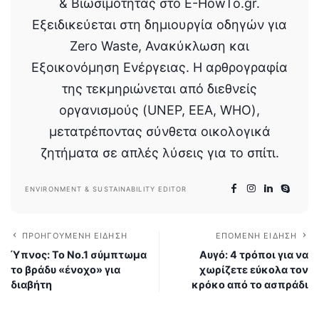
& Βιωσιμότητας στο E-HowTo.gr.
Εξειδικεύεται στη δημιουργία οδηγών για
Zero Waste, Ανακύκλωση και
Εξοικονόμηση Ενέργειας. Η αρθρογραφία
της τεκμηριώνεται από διεθνείς
οργανισμούς (UNEP, EEA, WHO),
μετατρέποντας σύνθετα οικολογικά
ζητήματα σε απλές λύσεις για το σπίτι.
ENVIRONMENT & SUSTAINABILITY EDITOR
ΠΡΟΗΓΟΎΜΕΝΗ ΕΊΔΗΣΗ
ΕΠΌΜΕΝΗ ΕΊΔΗΣΗ
Ύπνος: Το No.1 σύμπτωμα
Αυγό: 4 τρόποι για να
το βράδυ «ένοχο» για
χωρίζετε εύκολα τον
διαβήτη
κρόκο από το ασπράδι