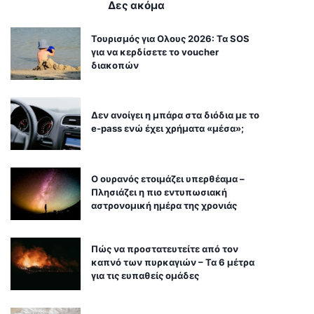
Δες ακόμα
Τουρισμός για Ολους 2026: Τα SOS
για να κερδίσετε το voucher
διακοπών
Δεν ανοίγει η μπάρα στα διόδια με το
e-pass ενώ έχει χρήματα «μέσα»;
Ο ουρανός ετοιμάζει υπερθέαμα –
Πλησιάζει η πιο εντυπωσιακή
αστρονομική ημέρα της χρονιάς
Πώς να προστατευτείτε από τον
καπνό των πυρκαγιών – Τα 6 μέτρα
για τις ευπαθείς ομάδες