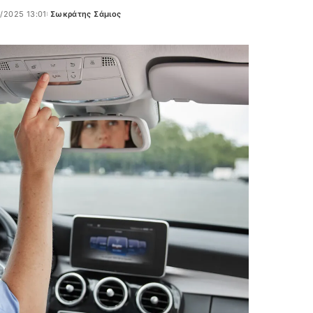
2/2025 13:01
Σωκράτης Σάμιος
Posted
by