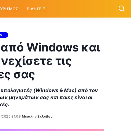
ΥΡΙΣΜΟΣ
ΕΙΔΗΣΕΙΣ
ΙΑ
 από Windows και
νεχίσετε τις
ες σας
 υπολογιστές (Windows & Mac) από τον
των μηνυμάτων σας και ποιες είναι οι
κές.
2/2026 21:02
Μιχάλης Σκλάβος
Posted
by