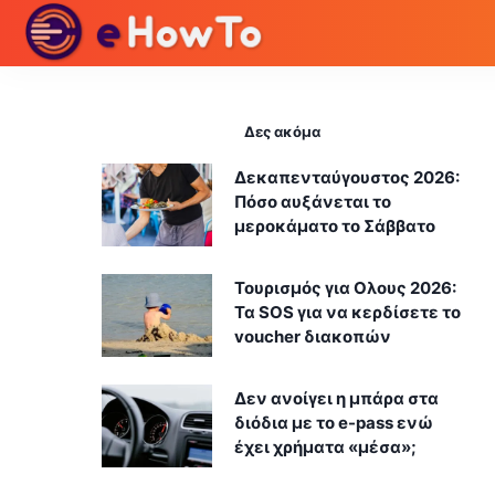
Δες ακόμα
Δεκαπενταύγουστος 2026:
Πόσο αυξάνεται το
μεροκάματο το Σάββατο
Τουρισμός για Ολους 2026:
Τα SOS για να κερδίσετε το
voucher διακοπών
Δεν ανοίγει η μπάρα στα
διόδια με το e-pass ενώ
έχει χρήματα «μέσα»;