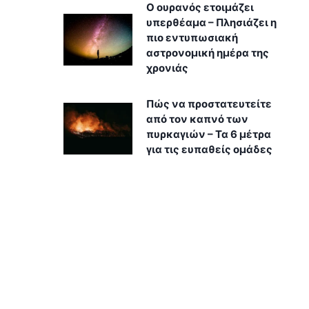
Ο ουρανός ετοιμάζει
υπερθέαμα – Πλησιάζει η
πιο εντυπωσιακή
αστρονομική ημέρα της
χρονιάς
Πώς να προστατευτείτε
από τον καπνό των
πυρκαγιών – Τα 6 μέτρα
για τις ευπαθείς ομάδες