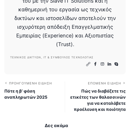
του με την Slave IT Solutions και η
καθημερινή του εργασία ως τεχνικός
δικτύων και ιστοσελίδων αποτελούν την
ισχυρότερη απόδειξη Επαγγελματικής
Εμπειρίας (Experience) και Αξιοπιστίας
(Trust).
ΤΕΧΝΙΚΌΣ ΔΙΚΤΎΩΝ, IT & ΣΎΜΒΟΥΛΟΣ ΤΕΧΝΟΛΟΓΊΑΣ
ΠΡΟΗΓΟΎΜΕΝΗ ΕΊΔΗΣΗ
ΕΠΌΜΕΝΗ ΕΊΔΗΣΗ
Πότε η β’ φάση
Πώς να διαβάζετε τις
αναπληρωτών 2025
ετικέτες των θαλασσινών
για να καταλάβετε
προέλευση και ποιότητα
Δες ακόμα