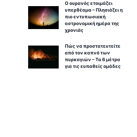
Ο ουρανός ετοιμάζει
υπερθέαμα – Πλησιάζει η
πιο εντυπωσιακή
αστρονομική ημέρα της
χρονιάς
Πώς να προστατευτείτε
από τον καπνό των
πυρκαγιών – Τα 6 μέτρα
για τις ευπαθείς ομάδες