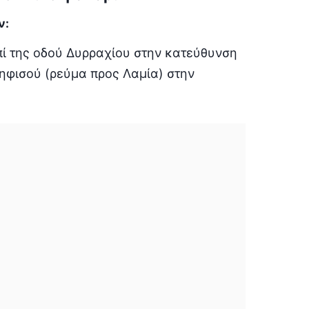
ν:
πί της οδού Δυρραχίου στην κατεύθυνση
Κηφισού (ρεύμα προς Λαμία) στην