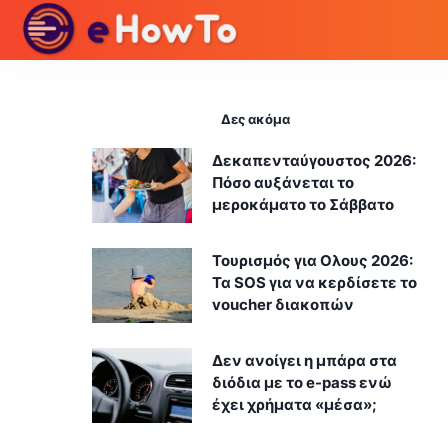
Δες ακόμα
Δεκαπενταύγουστος 2026:
Πόσο αυξάνεται το
μεροκάματο το Σάββατο
Τουρισμός για Ολους 2026:
Τα SOS για να κερδίσετε το
voucher διακοπών
Δεν ανοίγει η μπάρα στα
διόδια με το e-pass ενώ
έχει χρήματα «μέσα»;