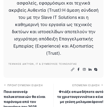
ασφαλείς, εφαρμόσιμοι και τεχνικά
ακριβείς.Αυθεντία (Trust):Η άμεση σύνδεσή
του με την Slave IT Solutions και η
καθημερινή του εργασία ως τεχνικός
δικτύων και ιστοσελίδων αποτελούν την
ισχυρότερη απόδειξη Επαγγελματικής
Εμπειρίας (Experience) και Αξιοπιστίας
(Trust).
ΤΕΧΝΙΚΌΣ ΔΙΚΤΎΩΝ, IT & ΣΎΜΒΟΥΛΟΣ ΤΕΧΝΟΛΟΓΊΑΣ
ΠΡΟΗΓΟΎΜΕΝΗ ΕΊΔΗΣΗ
ΕΠΌΜΕΝΗ ΕΊΔΗΣΗ
Ποια ασανσέρ
Φτιάξε οπωσδήποτε αυτό
πολυκατοικιών θα είναι
το χριστουγεννιάτικο κέικ
παράνομα από τον
με γεύση μελομακάρονο!
Ιανουάριο του 2025