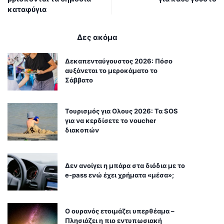
καταφύγια
Δες ακόμα
Δεκαπενταύγουστος 2026: Πόσο
αυξάνεται το μεροκάματο το
Σάββατο
Τουρισμός για Ολους 2026: Τα SOS
για να κερδίσετε το voucher
διακοπών
Δεν ανοίγει η μπάρα στα διόδια με το
e-pass ενώ έχει χρήματα «μέσα»;
Ο ουρανός ετοιμάζει υπερθέαμα –
Πλησιάζει η πιο εντυπωσιακή