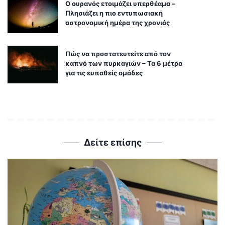
Ο ουρανός ετοιμάζει υπερθέαμα –
Πλησιάζει η πιο εντυπωσιακή
αστρονομική ημέρα της χρονιάς
Πώς να προστατευτείτε από τον
καπνό των πυρκαγιών – Τα 6 μέτρα
για τις ευπαθείς ομάδες
Δείτε επίσης