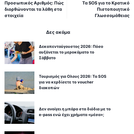
Προσωπικός Αριθμός: Πώς
Τα SOS για το Κρατικό
διορθώνονται τα λάθη στα
Πιστοποιητικό
στοιχεία
Γλωσσομάθειας
Δες ακόμα
Δεκαπενταύγουστος 2026: Πόσο
αυξάνεται το μεροκάματο το
Σάββατο
Τουρισμός για Ολους 2026: Τα SOS
για να κερδίσετε το voucher
διακοπών
Δεν ανοίγει η μπάρα στα διόδια με το
e-pass ενώ έχει χρήματα «μέσα»;