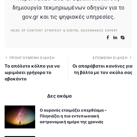
δημιουργία τεκμηριωμένων οδηγών για το
gov.gr και τις ψηφιακές υπηρεσίες.
HEAD OF CONTENT STRATEGY & DIGITAL GOVERNANCE EXPERT
ΠΡΟΗΓΟΎΜΕΝΗ ΕΊΔΗΣΗ
ΕΠΌΜΕΝΗ ΕΊΔΗΣΗ
Το απόλυτο κόλπο για να
Οι απαράβατοι κανόνες για
ωριμάσει γρήγορα το
τη βόλτα με τον σκύλο σας
αβοκάντο
Δες ακόμα
Ο ουρανός ετοιμάζει υπερθέαμα –
Πλησιάζει η πιο εντυπωσιακή
αστρονομική ημέρα της χρονιάς