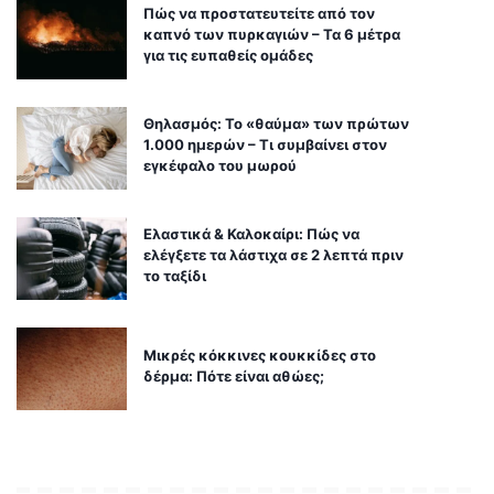
Πώς να προστατευτείτε από τον
καπνό των πυρκαγιών – Τα 6 μέτρα
για τις ευπαθείς ομάδες
Θηλασμός: Το «θαύμα» των πρώτων
1.000 ημερών – Τι συμβαίνει στον
εγκέφαλο του μωρού
Ελαστικά & Καλοκαίρι: Πώς να
ελέγξετε τα λάστιχα σε 2 λεπτά πριν
το ταξίδι
Μικρές κόκκινες κουκκίδες στο
δέρμα: Πότε είναι αθώες;