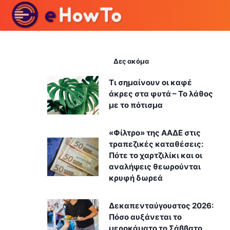
Δες ακόμα
Τι σημαίνουν οι καφέ
άκρες στα φυτά – Το λάθος
με το πότισμα
«Φίλτρο» της ΑΑΔΕ στις
τραπεζικές καταθέσεις:
Πότε το χαρτζιλίκι και οι
αναλήψεις θεωρούνται
κρυφή δωρεά
Δεκαπενταύγουστος 2026:
Πόσο αυξάνεται το
μεροκάματο το Σάββατο