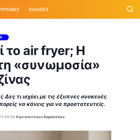
ΥΡΙΣΜΟΣ
ΕΙΔΗΣΕΙΣ
ΙΑ
ο air fryer; Η
 τη «συνωμοσία»
ζίνας
ί; Δες τι ισχύει με τις έξυπνες συσκευές
μπορείς να κάνεις για να προστατευτείς.
25 09:50
Κωνσταντίνος Καράπαπας
Posted
by