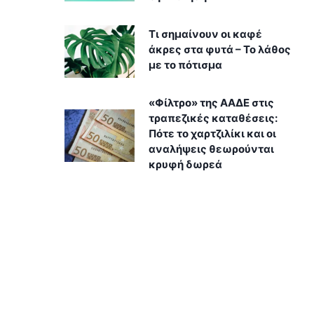
Τι σημαίνουν οι καφέ
άκρες στα φυτά – Το λάθος
με το πότισμα
«Φίλτρο» της ΑΑΔΕ στις
τραπεζικές καταθέσεις:
Πότε το χαρτζιλίκι και οι
αναλήψεις θεωρούνται
κρυφή δωρεά