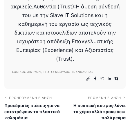
ερώτημα τεχνικής φύσεως,
διασφαλίζοντας ότι οι οδηγοί είναι
ασφαλείς, εφαρμόσιμοι και τεχνικά
ακριβείς.Αυθεντία (Trust):Η άμεση σύνδεσή
του με την Slave IT Solutions και η
καθημερινή του εργασία ως τεχνικός
δικτύων και ιστοσελίδων αποτελούν την
ισχυρότερη απόδειξη Επαγγελματικής
Εμπειρίας (Experience) και Αξιοπιστίας
(Trust).
ΤΕΧΝΙΚΌΣ ΔΙΚΤΎΩΝ, IT & ΣΎΜΒΟΥΛΟΣ ΤΕΧΝΟΛΟΓΊΑΣ
ΠΡΟΗΓΟΎΜΕΝΗ ΕΊΔΗΣΗ
ΕΠΌΜΕΝΗ ΕΊΔΗΣΗ
Προεδρικές πιέσεις για να
Η συσκευή που μας λύνει