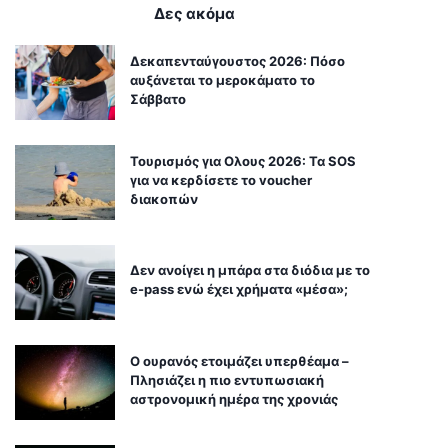
επιστρέψουν τα πλαστικά
τα χέρια αλλά «ρουφάει»
καλαμάκια
πολύ ρεύμα
Δες ακόμα
Δεκαπενταύγουστος 2026: Πόσο
αυξάνεται το μεροκάματο το
Σάββατο
Τουρισμός για Ολους 2026: Τα SOS
για να κερδίσετε το voucher
διακοπών
Δεν ανοίγει η μπάρα στα διόδια με το
e-pass ενώ έχει χρήματα «μέσα»;
Ο ουρανός ετοιμάζει υπερθέαμα –