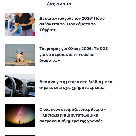
Δες ακόμα
Δεκαπενταύγουστος 2026: Πόσο
αυξάνεται το μεροκάματο το
Σάββατο
Τουρισμός για Ολους 2026: Τα SOS
για να κερδίσετε το voucher
διακοπών
Δεν ανοίγει η μπάρα στα διόδια με το
e-pass ενώ έχει χρήματα «μέσα»;
Ο ουρανός ετοιμάζει υπερθέαμα –
Πλησιάζει η πιο εντυπωσιακή
αστρονομική ημέρα της χρονιάς